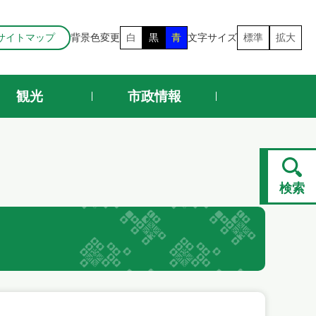
サイトマップ
背景色変更
白
黒
青
文字サイズ
標準
拡大
観光
市政情報
検索