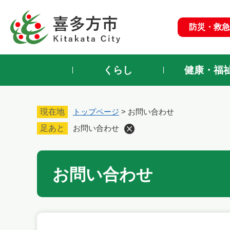
ペ
ー
防災・救急
ジ
の
先
頭
くらし
健康・福
で
す
。
現在地
トップページ
>
お問い合わせ
足あと
お問い合わせ
本
お問い合わせ
文