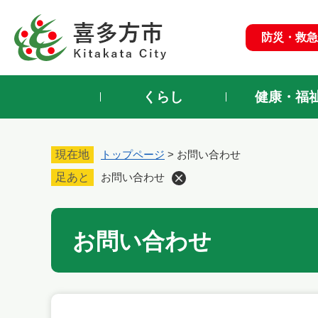
ペ
ー
防災・救急
ジ
の
先
頭
くらし
健康・福
で
す
。
現在地
トップページ
>
お問い合わせ
足あと
お問い合わせ
本
お問い合わせ
文