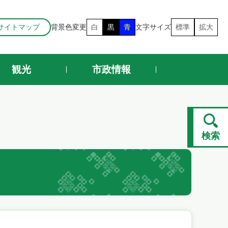
サイトマップ
背景色変更
白
黒
青
文字サイズ
標準
拡大
観光
市政情報
検索