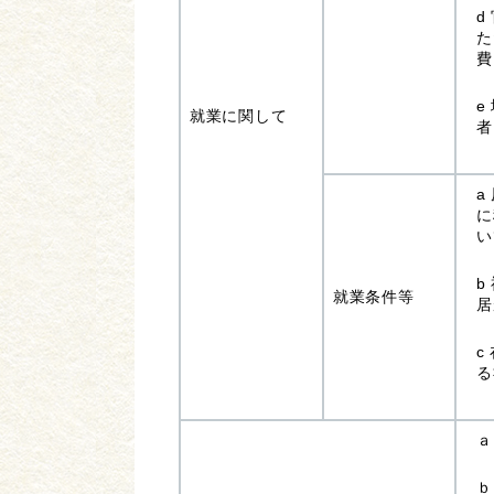
d
た
費
e
就業に関して
者
a
に
い
b
就業条件等
居
c
る
ａ
ｂ