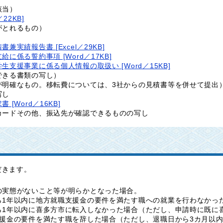
該当）
22KB]
がとれるもの）
実績報告書 [Excel／29KB]
係る誓約事項 [Word／17KB]
支援事業に係る個人情報の取扱い [Word／15KB]
できる書類の写し）
が明確なもの。移転費については、3社からの見積書等を併せて提出
写し
Word／16KB]
カードその他、振込先が確認できるものの写し
だきます。
の実態がないこと等が明らかとなった場合。
ら1年以内に地方就職支援金の要件を満たす職への就業を行わなかっ
ら1年以内に喜多方市に転入しなかった場合（ただし、申請時に既に
支援金の要件を満たす職を辞した場合（ただし、退職日から3カ月以