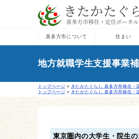
喜多方市について
住まい
地方就職学生支援事業
トップページ
>
きたかたぐらし 喜多方市移住・
トップページ
>
きたかたぐらし 喜多方市移住・
東京圏内の大学生・院生の