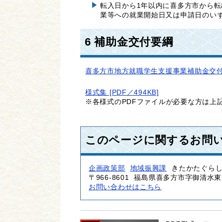
転入日から1年以内に喜多方市から
業等への就業開始日又は申請日のい
6 補助金交付要綱
喜多方市地方就職学生支援事業補助金交付要綱 
様式集 [PDF／494KB]
※各様式のPDFファイルが必要な方は上
このページに関するお問
企画政策部
地域振興課
きたかたぐら
〒966-8601
福島県喜多方市字御清水東7
お問い合わせはこちら