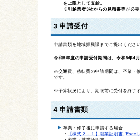
を上限として支給。
※
引越業者3社からの見積書等
が必要
3 申請受付
申請書類を地域振興課までご提出くださ
令和8年度の申請受付期間は、令和8年4月
※交通費、移転費の申請期間は、卒業・修
です。
※予算状況により、期限前に受付を終了
4 申請書類
卒業・修了後に申請する場合
・
【様式２－１】就業証明書 [Excel／
・卒業・就業証明書