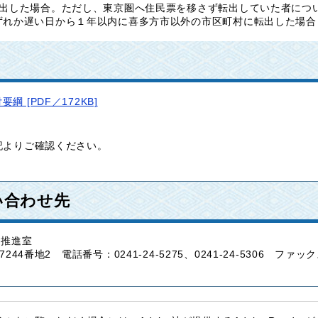
転出した場合。ただし、東京圏へ住民票を移さず転出していた者につ
ずれか遅い日から１年以内に喜多方市以外の市区町村に転出した場合
[PDF／172KB]
記よりご確認ください。
い合わせ先
し推進室
244番地2
電話番号：0241-24-5275、0241-24-5306
ファックス