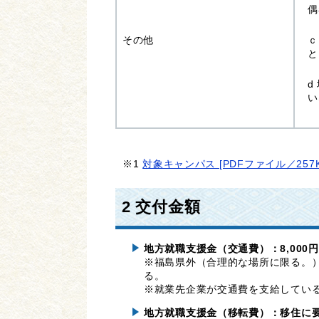
偶
その他
ｃ
と
d
い
※1
対象キャンパス [PDFファイル／257K
2 交付金額
地方就職支援金（交通費）：8,000
※福島県外（合理的な場所に限る。）
る。
※就業先企業が交通費を支給している
地方就職支援金（移転費）：移住に要