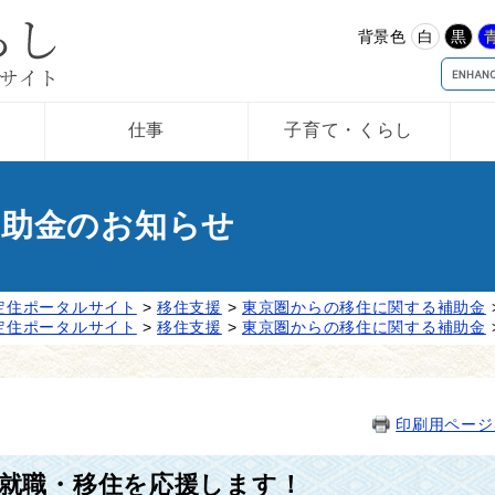
背景色
白
黒
仕事
子育て・くらし
補助金のお知らせ
定住ポータルサイト
>
移住支援
>
東京圏からの移住に関する補助金
定住ポータルサイト
>
移住支援
>
東京圏からの移住に関する補助金
印刷用ページ
就職・移住を応援します！