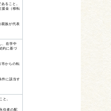
であること。
支援金（移転
の親族が代表
し、在学中
契約に基づ
方市からの転
条件に該当す
こと。
永住者の配