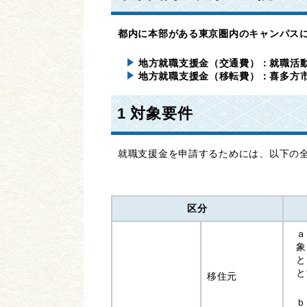
都内に本部がある東京圏内のキャンパス
地方就職支援金（交通費）：就職活動
地方就職支援金（移転費）：喜多方市
1 対象要件
就職支援金を申請するためには、以下の
区分
ａ
象
と
と
移住元
ｂ