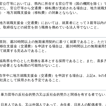
 官公庁等においては、県内に所在する官公庁等（国の機関を除く）
だし、官公庁等から交通費・移転費が支給される場合は、地方就職
）・地方就職支援金（移転費）の対象とならない。
 地方就職支援金（交通費）においては、就業者にとって３親等以内
、取締役などの経営を担う職務を務めている法人等でないこと。
 原則、週20時間以上の無期雇用契約に基づく就業であること。ただ
移住支援金（交通費）を申請する場合は、週20時間以上の無期雇用
て就業する見込みであること。
 福島県を中心とした勤務を基本とする採用であること。また、喜多
が必要となる転勤の可能性がないこと。
 在学中に地方就職支援金（交通費）を申請する場合は、上記a、bの
社員として採用される予定であること。
 暴力団等の反社会的勢力又は反社会的勢力と関係を有する者でない
 日本人である、又は外国人であって、永住者、日本人の配偶者等、