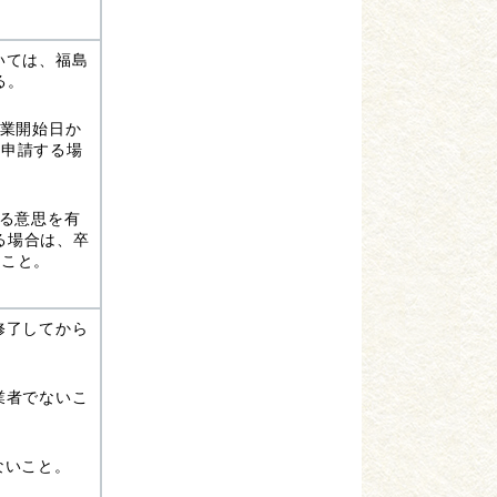
いては、福島
る。
就業開始日か
を申請する場
する意思を有
る場合は、卒
ること。
修了してから
業者でないこ
ないこと。