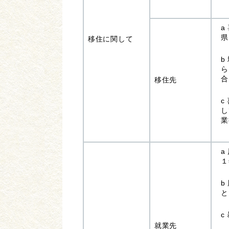
a
県
移住に関して
b
ら
合
移住先
c
し
業
a
１
b
と
c
就業先