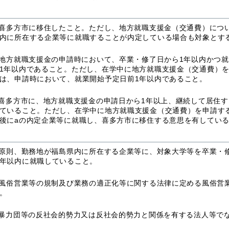
 喜多方市に移住したこと。ただし、地方就職支援金（交通費）につ
内に所在する企業等に就職することが内定している場合も対象とす
 地方就職支援金の申請時において、卒業・修了日から1年以内かつ
1年以内であること。ただし、在学中に地方就職支援金（交通費）
は、申請時において、就業開始予定日前1年以内であること。
 喜多方市に、地方就職支援金の申請日から1年以上、継続して居住
ていること。ただし、在学中に地方就職支援金（交通費）を申請す
後にaの内定企業等に就職し、喜多方市に移住する意思を有してい
 原則、勤務地が福島県内に所在する企業等に、対象大学等を卒業・
年以内に就職していること。
 風俗営業等の規制及び業務の適正化等に関する法律に定める風俗営
。
 暴力団等の反社会的勢力又は反社会的勢力と関係を有する法人等で