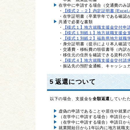
在学中に申請する場合（交通費のみ
・
【様式２－２】内定証明書 [Excel／
・在学証明書（卒業学年である確認
共通で必要な書類
・
【様式１】地方就職支援金交付申請書兼
・
【様式１別紙１】地方就職支援金支給に
・
【様式１別紙２】福島県地方就職学生
・身分証明書（提示により本人確認
・交通費・移転費の領収書等（内訳
・移住元の住所を確認できる資料の
・
【様式４】地方就職支援金交付請求書 [
・振込先の預貯金通帳、キャッシュ
5 返還について
以下の場合、支援金を
全額返還
していた
虚偽の申請であることや居住や就業
（在学中に申請する場合）申請日か
（在学中に申請する場合）申請日か
就業開始日から1年以内に地方就職